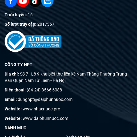
Trực tuyến:
16
Số lượt truy cập:
2817357
CÔNG TY NPT
Địa chỉ:
Số 7 - Lô 9 khu biệt thự liền kề Nam Thắng Phường Trung
Văn Quận Nam Từ Liêm - Hà Nội
Điện thoại:
(84-24) 3566 6088
Email:
dungnpt@daiphunnuoc.com
Website:
www.nhacnuoc.pro
Website:
www.daiphunnuoc.com
DANH MỤC