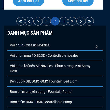
Xem chi tiết
Xem chi tiết
5
6
7
8
9
DANH MỤC SẢN PHẨM
Vòi phun - Classic Nozzles
Vòi phun múa 1D,2D,3D - Controllable nozzles
Vòi phun khí nén Air Nozzles - Phun sương Mist Spray
Host
Đèn LED RGB/DMX -DMX Fountain Led Light
Bơm chìm chuyên dụng - Fountain Pump
Bơm chìm DMX - DMX Controllable Pump