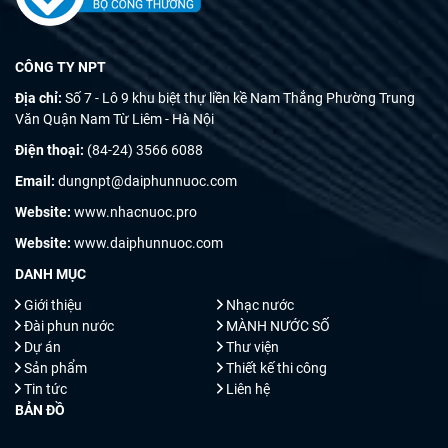
CÔNG TY NPT
Địa chỉ:
Số 7 - Lô 9 khu biệt thự liền kề Nam Thắng Phường Trung
Văn Quận Nam Từ Liêm - Hà Nội
Điện thoại:
(84-24) 3566 6088
Email:
dungnpt@daiphunnuoc.com
Website:
www.nhacnuoc.pro
Website:
www.daiphunnuoc.com
DANH MỤC
Giới thiệu
Nhạc nước
Đài phun nước
MÀNH NƯỚC SỐ
Dự án
Thư viện
Sản phẩm
Thiết kế thi công
Tin tức
Liên hệ
BẢN ĐỒ