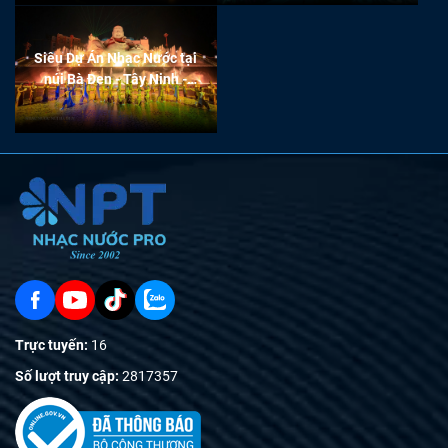
Siêu Dự Án Nhạc Nước tại
núi Bà Đen - Tây Ninh -
SUN GROUP
Trực tuyến:
16
Số lượt truy cập:
2817357