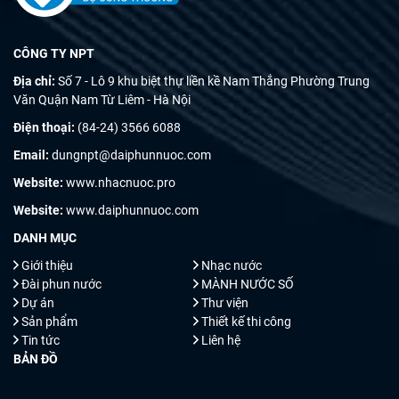
CÔNG TY NPT
Địa chỉ:
Số 7 - Lô 9 khu biệt thự liền kề Nam Thắng Phường Trung
Văn Quận Nam Từ Liêm - Hà Nội
Điện thoại:
(84-24) 3566 6088
Email:
dungnpt@daiphunnuoc.com
Website:
www.nhacnuoc.pro
Website:
www.daiphunnuoc.com
DANH MỤC
Giới thiệu
Nhạc nước
Đài phun nước
MÀNH NƯỚC SỐ
Dự án
Thư viện
Sản phẩm
Thiết kế thi công
Tin tức
Liên hệ
BẢN ĐỒ