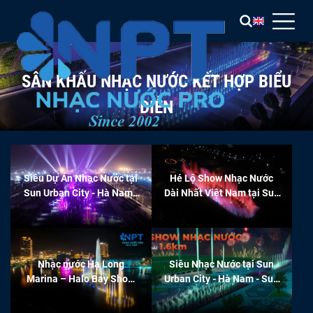
SÂN KHẤU NHẠC NƯỚC KẾT HỢP BIỂU
DIỄN
Siêu Dự Án Nhạc Nước tại
Hé Lộ Show Nhạc Nước
Sun Urban City - Hà Nam -
Dài Nhất Việt Nam tại Sun
Sun Group
Urban City Hà Nam
Nhạc nước Hạ Long
Siêu Nhạc Nước tại Sun
Marina – Halo Bay Show
Urban City - Hà Nam - Sun
BIM Group
Group