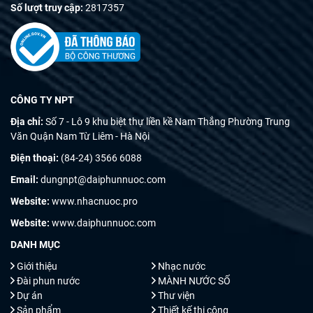
Số lượt truy cập:
2817357
CÔNG TY NPT
Địa chỉ:
Số 7 - Lô 9 khu biệt thự liền kề Nam Thắng Phường Trung
Văn Quận Nam Từ Liêm - Hà Nội
Điện thoại:
(84-24) 3566 6088
Email:
dungnpt@daiphunnuoc.com
Website:
www.nhacnuoc.pro
Website:
www.daiphunnuoc.com
DANH MỤC
Giới thiệu
Nhạc nước
Đài phun nước
MÀNH NƯỚC SỐ
Dự án
Thư viện
Sản phẩm
Thiết kế thi công