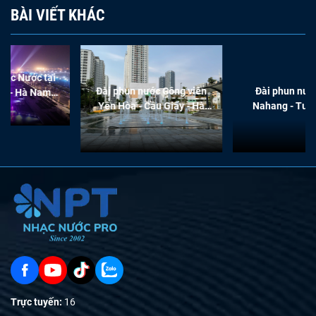
BÀI VIẾT KHÁC
Đài phun nước Công viên
Đài phun nước cạn tại
Yên Hòa - Cầu Giấy - Hà
Nahang - Tuyên Quang
Nội
Trực tuyến:
16